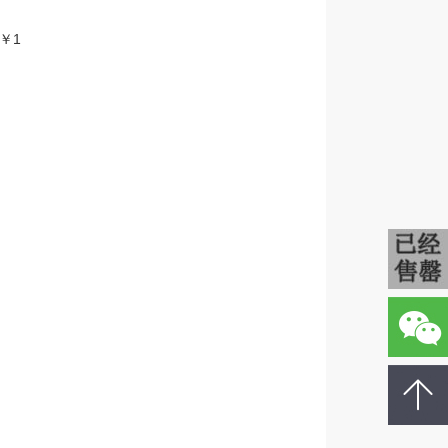
￥1
查
返