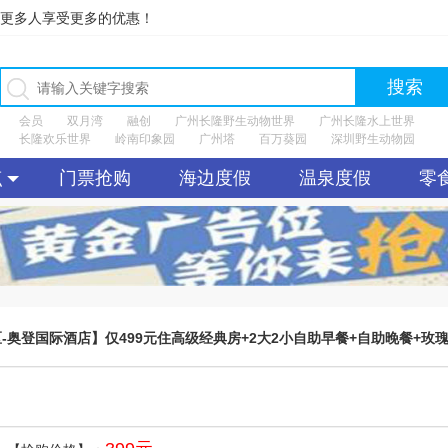
让更多人享受更多的优惠！
搜索
会员
双月湾
融创
广州长隆野生动物世界
广州长隆水上世界
长隆欢乐世界
岭南印象园
广州塔
百万葵园
深圳野生动物园
点
门票抢购
海边度假
温泉度假
零
奥登国际酒店】仅499元住高级经典房+2大2小自助早餐+自助晚餐+玫
餐】]（售至26.5.10）