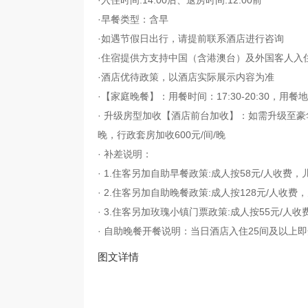
·入住时间:14:00后、退房时间:12:00前
·早餐类型：含早
·如遇节假日出行，请提前联系酒店进行咨询
·住宿提供方支持中国（含港澳台）及外国客人入
·酒店优待政策，以酒店实际展示内容为准
·【家庭晚餐】：用餐时间：17:30-20:30，用
· 升级房型加收【酒店前台加收】：如需升级至豪华大/
晚，行政套房加收600元/间/晚
· 补差说明：
· 1.住客另加自助早餐政策:成人按58元/人收费，儿童
· 2.住客另加自助晚餐政策:成人按128元/人收费，儿
· 3.住客另加玫瑰小镇门票政策:成人按55元/人收费，
· 自助晚餐开餐说明：当日酒店入住25间及以上
图文详情