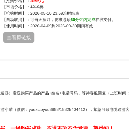
399元
【抢购价格】：
【市场价格】：
1219元
【抢购时间】：2026-05-10 23:59准时结束
【自动取消】：可当天预订，要求必须
60
分钟内完成
在线支付。
【使用时间】：2026-04-09到2026-09-30期间有效
查看原链接
逍游）发送购买产品的产品+姓名+电话号码，等待客服回复（上班时间：9
微信：yuexiaoyou8888/18825404412），紧急可致电悦逍游
买，一经购买成功，不退不改不含发票，望悉知！