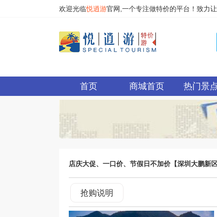
欢迎光临
悦逍游
官网,一个专注做特价的平台！致力
首页
商城首页
热门景
店庆大促、一口价、节假日不加价【深圳大鹏新区-
较场尾和大鹏所城8分钟左右。[高级经典房【含自助早
抢购说明