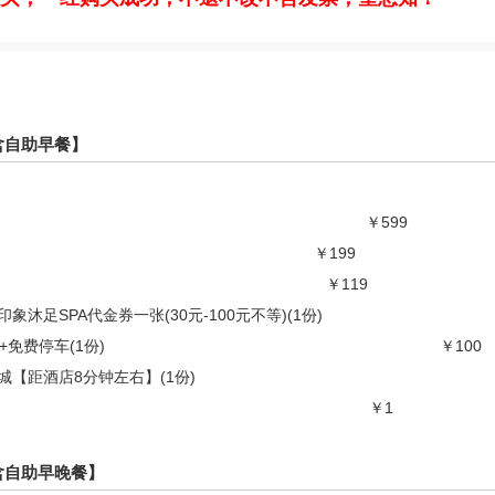
含自助早餐】
￥599
￥199
￥119
足SPA代金券一张(30元-100元不等)(1份)
免费停车(1份)
￥100
【距酒店8分钟左右】(1份)
￥1
含自助早晚餐】