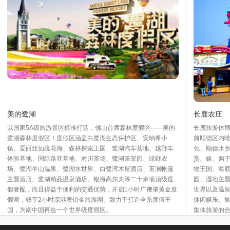
美的鹭湖
长鹿农庄
以国家5A级旅游景区标准打造，佛山首席森林度假区——美的·
长鹿旅游休博
鹭湖森林度假区！度假区涵盖白鹭湖生态保护区、安纳希小
前顺德区内唯
镇、爱丽丝仙境花海、森林探索王国、鹭湖汽车营地、越野车
化、顺德水
体验基地、国际路亚基地、对川茶场、鹭湖茶景园、绿野农
赏、娱、购
场、鹭湖半山温泉、鹭湖水世界、白鹭湾木屋酒店、茗澜帐篷
物王国、海
主题酒店、鹭湖精品温泉酒店、银海高尔夫等二十余项顶级度
园、湿地主
假奢配，而且得益于便利的交通优势，开启1小时广佛肇黄金度
世界以及温泉
假圈，畅享2小时深港澳铂金旅游圈。致力于打造全系度假王
休闲娱乐、
国，为南中国再造一个世界级度假区。
集体旅游的