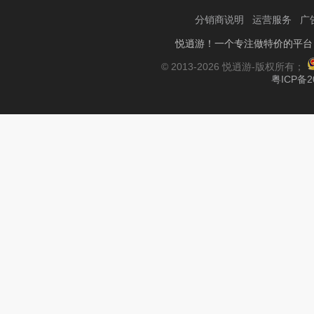
分销商说明
运营服务
广
悦逍游！一个专注做特价的平台
© 2013-2026 悦逍游-版权所有；
粤ICP备2