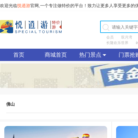
欢迎光临
悦逍游
官网,一个专注做特价的平台！致力让更多人享受更多的
会员
双月湾
长隆欢乐世界
首页
商城首页
热门景点
门票抢
佛山