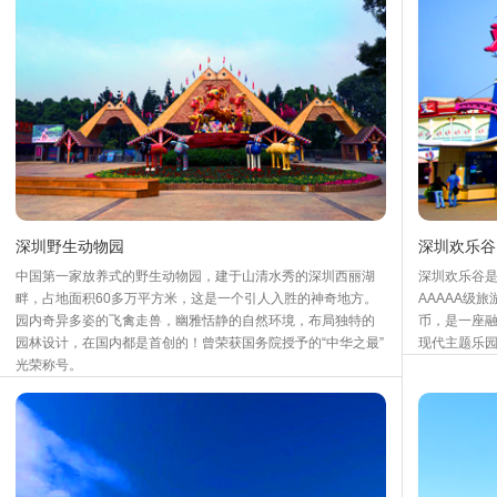
深圳野生动物园
深圳欢乐谷
中国第一家放养式的野生动物园，建于山清水秀的深圳西丽湖
深圳欢乐谷
畔，占地面积60多万平方米，这是一个引人入胜的神奇地方。
AAAAA级
园内奇异多姿的飞禽走兽，幽雅恬静的自然环境，布局独特的
币，是一座
园林设计，在国内都是首创的！曾荣获国务院授予的“中华之最”
现代主题乐
光荣称号。