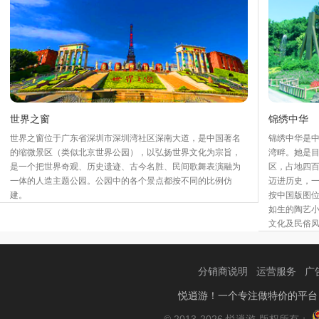
世界之窗
锦绣中华
世界之窗位于广东省深圳市深圳湾社区深南大道，是中国著名
锦绣中华是
的缩微景区（类似北京世界公园），以弘扬世界文化为宗旨，
湾畔。她是
是一个把世界奇观、历史遗迹、古今名胜、民间歌舞表演融为
区，占地四百
一体的人造主题公园。公园中的各个景点都按不同的比例仿
迈进历史，一
建。
按中国版图位
如生的陶艺
文化及民俗
分销商说明
运营服务
广
悦逍游！一个专注做特价的平台