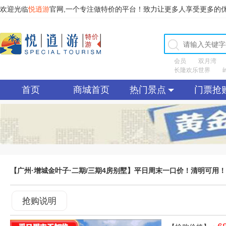
欢迎光临
悦逍游
官网,一个专注做特价的平台！致力让更多人享受更多的
会员
双月湾
长隆欢乐世界
首页
商城首页
热门景点
门票抢
【广州·增城金叶子·二期/三期4房别墅】平日周末一口价！清明可用！￥
&捣蛋淘气堡！住进广东版‘布达拉宫’泡私汤轰趴，叹百万号装娱乐别墅！
抢购说明